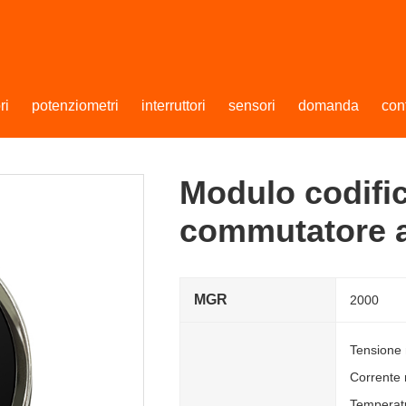
ri
potenziometri
interruttori
sensori
domanda
con
Modulo codifi
commutatore a
MGR
2000
Tensione 
Corrente
Temperatu