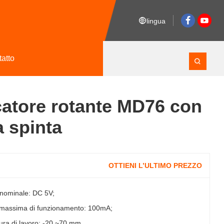
lingua
tatto
catore rotante MD76 con
 spinta
OTTIENI L’ULTIMO PREZZO
nominale: DC 5V;
 massima di funzionamento: 100mA;
ra di lavoro: -20 ~70 mm