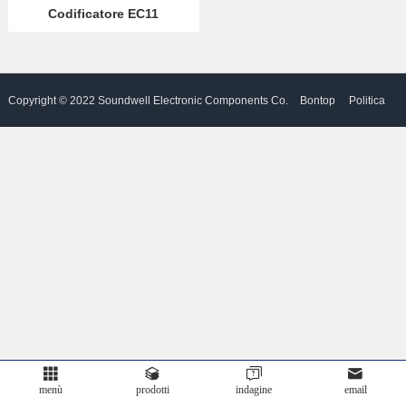
Codificatore EC11
impermeabile
Partner
Language
Copyright © 2022 Soundwell Electronic Components Co.
Bontop
Politica
Ltd. Tutti i diritti riservati. A motore
Privacy
menù
prodotti
indagine
email