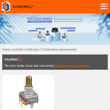
informazioni
Personalizzazione
moduli
codificatori
potenziometri
Home
/
prodotti
/
codificatori
/
Codificatore impermeabile
interruttori
risultati
(1)
sensori
Se non vede cosa sta cercando,
Chiedere a un esperto
.
domanda
contatto
ricerca
notizie