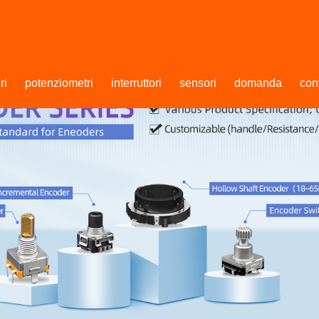
ri
potenziometri
interruttori
sensori
domanda
con