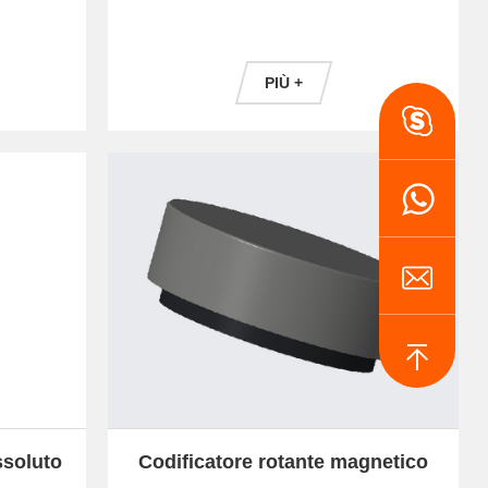
ME50
PIÙ +
ssoluto
Codificatore rotante magnetico
MA52