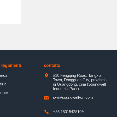
llegamenti
contatto
cerca
#10 Fengqing Road, Tangxia
Town, Dongguan City, provincia
tizie
di Guangdong, cina (Soundwell
Industrial Park)
rtner
sw@soundwell-cn.com
+86 15015428109