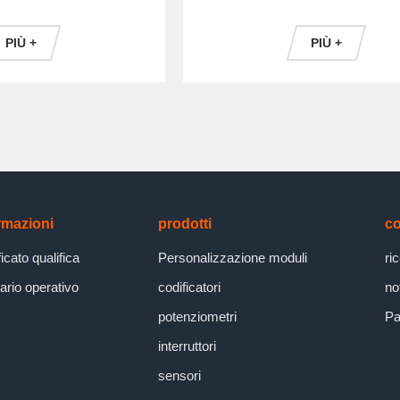
PIÙ +
PIÙ +
rmazioni
prodotti
co
ficato qualifica
Personalizzazione moduli
ri
rio operativo
codificatori
no
potenziometri
Pa
interruttori
sensori