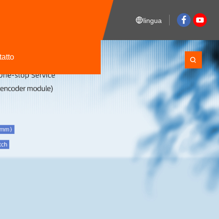
lingua
tatto