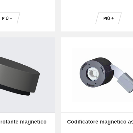
PIÙ +
PIÙ +
 rotante magnetico
Codificatore magnetico a
MA46
MA23