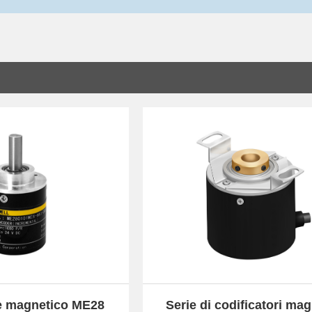
re magnetico ME28
Serie di codificatori mag