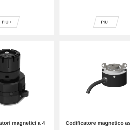
Soundwell
PIÙ +
PIÙ +
atori magnetici a 4
Codificatore magnetico a
irezione
rotante cavo MA45