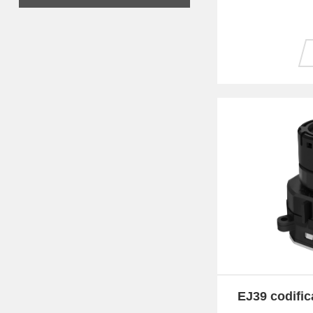
EJ39 codific
d