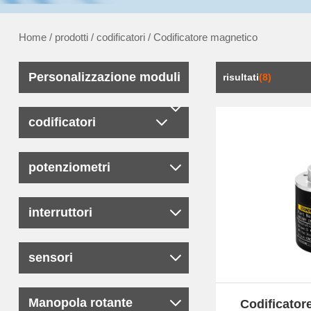
Home
/
prodotti
/
codificatori
/
Codificatore magnetico
Personalizzazione moduli
risultati
(8)
codificatori
potenziometri
interruttori
sensori
Manopola rotante
Codificato