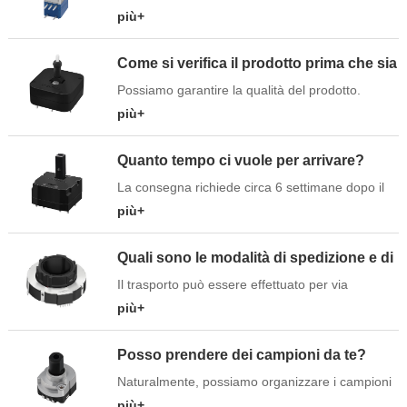
onnipresenti che svolgono un ruolo cruciale in
più+
Partner
innumerevoli dispositivi, dalle manopole di
volume alle radio ai sistemi di controllo delle
Come si verifica il prodotto prima che sia
Language
macchine industriali. Nonostante il loro uso
imballato?
Possiamo garantire la qualità del prodotto.
diffuso, molte persone non hanno familiarità con
Perché la nostra azienda ha superato la
più+
il funzionamento dei potenziometri. In questo
certificazione IATF16949, ISO9001 e ISO14001
articolo, we' - studiare ...
del sistema di gestione della qualità. Abbiamo
Quanto tempo ci vuole per arrivare?
una rigorosa procedura di QC, ogni prodotto
La consegna richiede circa 6 settimane dopo il
sarà testato con procedure professionali prima
deposito.
più+
dell’imballaggio.
Quali sono le modalità di spedizione e di
pagamento?
Il trasporto può essere effettuato per via
marittima, aerea o espressa (UPS, DHL, TNT,
più+
FEDEX, ecc.).Metodi di pagamento, tra cui TT,
PayPal.
Posso prendere dei campioni da te?
Naturalmente, possiamo organizzare i campioni
per voi gratuitamente.
più+