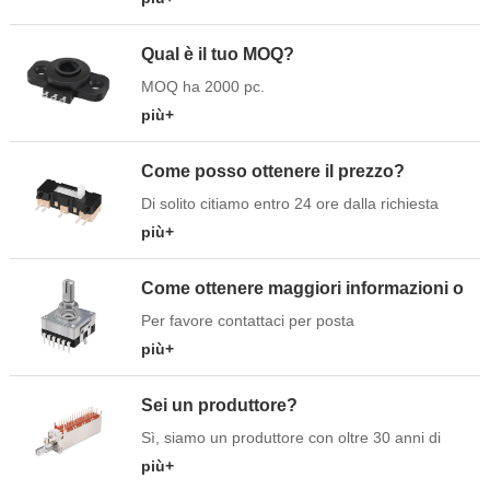
Qual è il tuo MOQ?
MOQ ha 2000 pc.
più+
Come posso ottenere il prezzo?
Di solito citiamo entro 24 ore dalla richiesta
(tranne il fine settimana e le vacanze). Se siete
più+
urgenti per ottenere il prezzo, scrivete a noi:
sw@soundwell cn. Com O
Come ottenere maggiori informazioni o
summer@soundwell.cn.
schede tecniche sui prodotti?
Per favore contattaci per posta
elettronica: sw@soundben cn. Com O
più+
summer@soundwell.cn.
Sei un produttore?
Sì, siamo un produttore con oltre 30 anni di
esperienza nella produzione.
più+