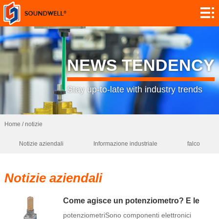
informazioni
Personalizzazione
moduli
codificatori
NEWS TENDENCY
potenziometri
Stay up-to-late with industry trends
interruttori
sensori
Home
/
notizie
Notizie aziendali
Informazione industriale
falco
domanda
contatto
Notizie aziendali
ricerca
Come agisce un potenziometro? E le
sue applicazioni
notizie
potenziometriSono componenti elettronici