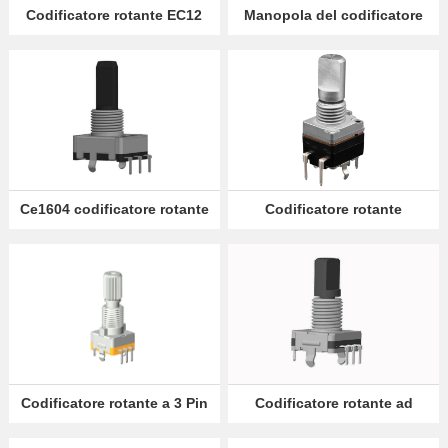
Codificatore rotante EC12
Manopola del codificatore
rotante EC16
Partner
Language
Ce1604 codificatore rotante
Codificatore rotante
ad albero isolato
incrementale EC09
Codificatore rotante a 3 Pin
Codificatore rotante ad
EC11
albero metallico EC11 con
isolatore filettato