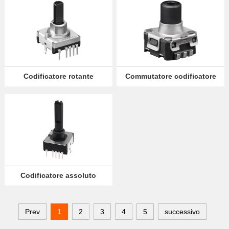
Codificatore rotante
Commutatore codificatore
assoluto ES1803
rotante EC06
Codificatore assoluto
rotante ES1802
Prev
1
2
3
4
5
successivo