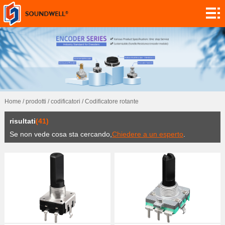
informazioni
Personalizzazione
moduli
codificatori
potenziometri
Home
/
prodotti
/
codificatori
/
Codificatore rotante
interruttori
risultati
(41)
sensori
Se non vede cosa sta cercando,
Chiedere a un esperto
.
domanda
contatto
ricerca
notizie