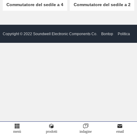
Commutatore del sedile a 4
Commutatore del sedile a 2
direzione RJ26
direzione RJ20
Partner
Language
Copyright © 2022 Soundwell Electronic Components Co.
Bontop
Politica
Ltd. Tutti i diritti riservati. A motore
Privacy
menù
prodotti
indagine
email