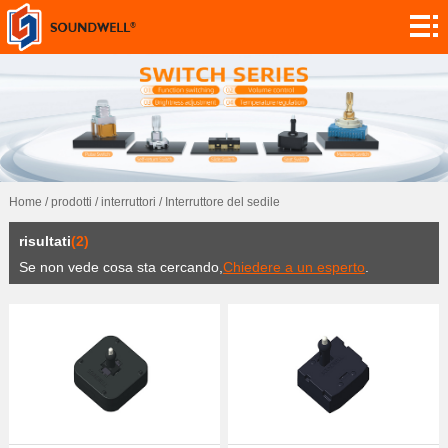
informazioni
Personalizzazione
moduli
codificatori
potenziometri
Home
/
prodotti
/
interruttori
/
Interruttore del sedile
interruttori
risultati
(2)
sensori
Se non vede cosa sta cercando,
Chiedere a un esperto
.
domanda
contatto
ricerca
notizie