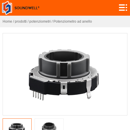
informazioni
Personalizzazione
Home
/
prodotti
/
potenziometri
/
Potenziometro ad anello
moduli
codificatori
potenziometri
interruttori
sensori
domanda
contatto
ricerca
notizie