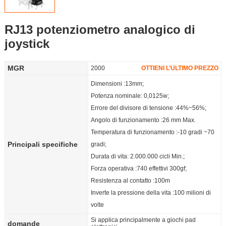
Partner
RJ13 potenziometro analogico di
Language
joystick
MGR
2000
OTTIENI L’ULTIMO PREZZO
Dimensioni :13mm;
Potenza nominale: 0,0125w;
Errore del divisore di tensione :44%~56%;
Angolo di funzionamento :26 mm Max.
Temperatura di funzionamento :-10 gradi ~70
Principali specifiche
gradi;
Durata di vita: 2.000.000 cicli Min.;
Forza operativa :740 effettivi 300gf;
Resistenza al contatto :100m
Inverte la pressione della vita :100 milioni di
volte
Si applica principalmente a giochi pad
domande