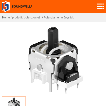
informazioni
Personalizzazione
Home
/
prodotti
/
potenziometri
/
Potenziamento Joystick
moduli
codificatori
potenziometri
interruttori
sensori
domanda
contatto
ricerca
notizie